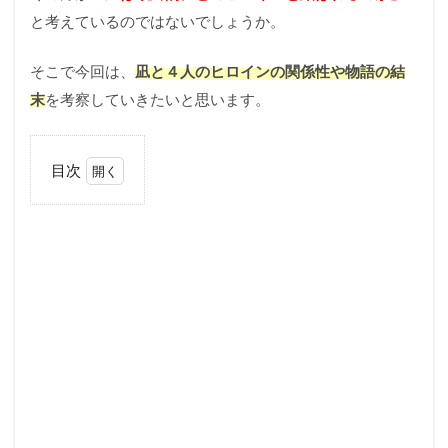
と考えているのではないでしょうか。
そこで今回は、
凪と４人のヒロインの関係性や物語の結
末
を考察していきたいと思います。
目次
1
【カッ
コウの
許嫁】
凪に想
いを寄
せる
（？）
４人の
ヒロイ
ン
1.1
天野