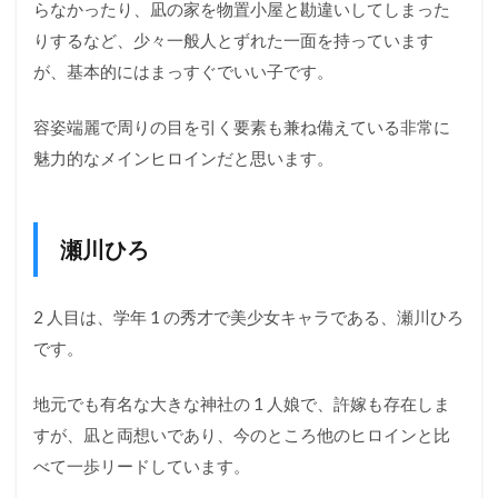
らなかったり、凪の家を物置小屋と勘違いしてしまった
係
りするなど、少々一般人とずれた一面を持っています
2.4
が、基本的にはまっすぐでいい子です。
あい
と凪
の関
容姿端麗で周りの目を引く要素も兼ね備えている非常に
係
魅力的なメインヒロインだと思います。
3
【カ
ッコ
瀬川ひろ
ウの
許
嫁】
凪と
2 人目は、学年 1 の秀才で美少女キャラである、瀬川ひろ
結ば
です。
れる
のは
誰？
地元でも有名な大きな神社の 1 人娘で、許嫁も存在しま
物語
すが、凪と両想いであり、今のところ他のヒロインと比
の結
末
べて一歩リードしています。
（ラ