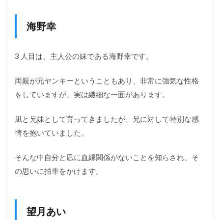
ス
ト）
を考
海野幸
察
3.1
3 人目は、主人公の妹である海野幸です。
王道
の展
開だ
両親が元ヤンキーということもあり、非常に強気な性格
とエ
リカ
をしていますが、実は繊細な一面があります。
エン
ド
凪と兄妹として育ってきましたが、兄に対して特別な感
3.2
情を抱いていました。
幸エ
ンド
そんな中自分と凪に血縁関係がないことを知らされ、そ
も十
分あ
の思いに拍車をかけます。
りえ
る
4
望月あい
【カ