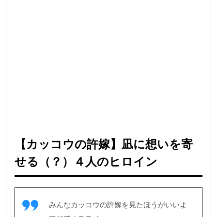
エリ
カ
1.2
瀬川
ひろ
1.3
海野
幸
1.4
望月
あい
2
【カッコウの許嫁】凪に想いを寄
【カ
せる（？）４人のヒロイン
ッコ
ウの
許
嫁】
凪と
みんなカッコウの許嫁を見たほうがいいよ
４人
のヒ