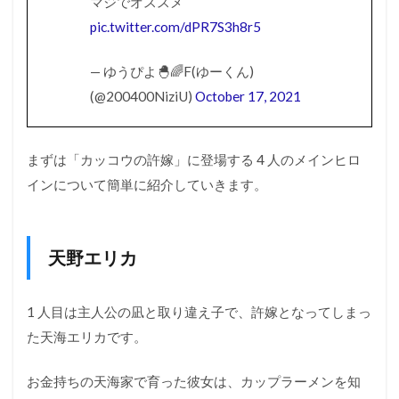
マジでオススメ
ロイ
pic.twitter.com/dPR7S3h8r5
ンた
ちの
関係
— ゆうぴよ🐣🌈F(ゆーくん)
（恋
(@200400NiziU)
October 17, 2021
の進
展具
合）
まずは「カッコウの許嫁」に登場する 4 人のメインヒロ
2.1
エリ
インについて簡単に紹介していきます。
カと
凪の
関係
天野エリカ
2.2
幸と
凪の
1 人目は主人公の凪と取り違え子で、許嫁となってしまっ
関係
た天海エリカです。
2.3
ひろ
お金持ちの天海家で育った彼女は、カップラーメンを知
と凪
の関