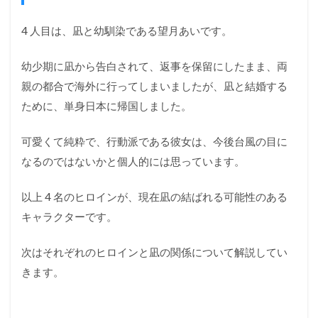
ッコ
ウの
4 人目は、凪と幼馴染である望月あいです。
許
嫁】
凪と
幼少期に凪から告白されて、返事を保留にしたまま、両
結ば
れる
親の都合で海外に行ってしまいましたが、凪と結婚する
のは
ために、単身日本に帰国しました。
誰？
世間
の反
可愛くて純粋で、行動派である彼女は、今後台風の目に
応
なるのではないかと個人的には思っています。
は？
5
以上 4 名のヒロインが、現在凪の結ばれる可能性のある
ま
キャラクターです。
と
め
次はそれぞれのヒロインと凪の関係について解説してい
きます。